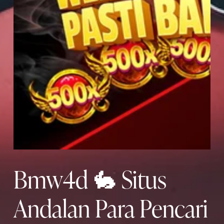
Bmw4d 🐇 Situs 
Andalan Para Pencari 